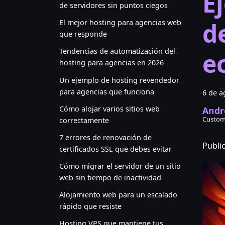
E
de servidores sin puntos ciegos
d
El mejor hosting para agencias web
que responde
Tendencias de automatización del
e
hosting para agencias en 2026
Un ejemplo de hosting revendedor
para agencias que funciona
6 de a
Cómo alojar varios sitios web
Andr
Custom
correctamente
7 errores de renovación de
Publi
certificados SSL que debes evitar
Cómo migrar el servidor de un sitio
web sin tiempo de inactividad
Alojamiento web para un escalado
rápido que resiste
Hosting VPS que mantiene tus