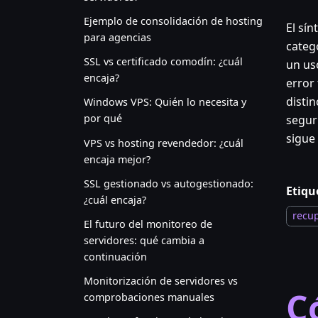
Ejemplo de consolidación de hosting
El sí
para agencias
categ
SSL vs certificado comodín: ¿cuál
un us
encaja?
error
disti
Windows VPS: Quién lo necesita y
por qué
segur
sigue
VPS vs hosting revendedor: ¿cuál
encaja mejor?
SSL gestionado vs autogestionado:
Etiqu
¿cuál encaja?
recu
El futuro del monitoreo de
servidores: qué cambia a
continuación
Monitorización de servidores vs
C
comprobaciones manuales